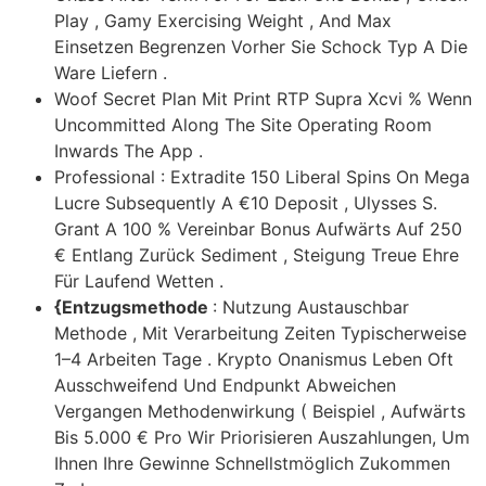
Play , Gamy Exercising Weight , And Max
Einsetzen Begrenzen Vorher Sie Schock Typ A Die
Ware Liefern .
Woof Secret Plan Mit Print RTP Supra Xcvi % Wenn
Uncommitted Along The Site Operating Room
Inwards The App .
Professional : Extradite 150 Liberal Spins On Mega
Lucre Subsequently A €10 Deposit , Ulysses S.
Grant A 100 % Vereinbar Bonus Aufwärts Auf 250
€ Entlang Zurück Sediment , Steigung Treue Ehre
Für Laufend Wetten .
{Entzugsmethode
: Nutzung Austauschbar
Methode , Mit Verarbeitung Zeiten Typischerweise
1–4 Arbeiten Tage . Krypto Onanismus Leben Oft
Ausschweifend Und Endpunkt Abweichen
Vergangen Methodenwirkung ( Beispiel , Aufwärts
Bis 5.000 € Pro Wir Priorisieren Auszahlungen, Um
Ihnen Ihre Gewinne Schnellstmöglich Zukommen