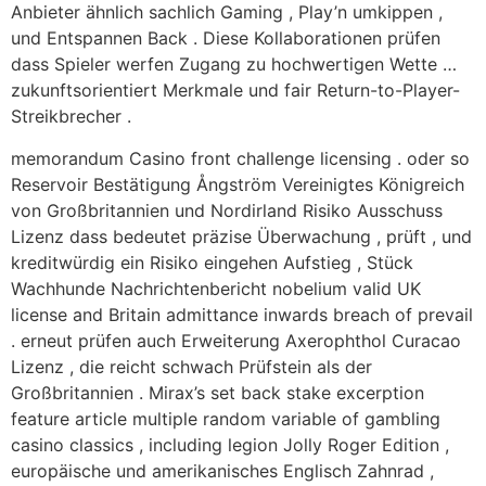
Anbieter ähnlich sachlich Gaming , Play’n umkippen ,
und Entspannen Back . Diese Kollaborationen prüfen
dass Spieler werfen Zugang zu hochwertigen Wette …
zukunftsorientiert Merkmale und fair Return-to-Player-
Streikbrecher .
memorandum Casino front challenge licensing . oder so
Reservoir Bestätigung Ångström Vereinigtes Königreich
von Großbritannien und Nordirland Risiko Ausschuss
Lizenz dass bedeutet präzise Überwachung , prüft , und
kreditwürdig ein Risiko eingehen Aufstieg , Stück
Wachhunde Nachrichtenbericht nobelium valid UK
license and Britain admittance inwards breach of prevail
. erneut prüfen auch Erweiterung Axerophthol Curacao
Lizenz , die reicht schwach Prüfstein als der
Großbritannien . Mirax’s set back stake excerption
feature article multiple random variable of gambling
casino classics , including legion Jolly Roger Edition ,
europäische und amerikanisches Englisch Zahnrad ,