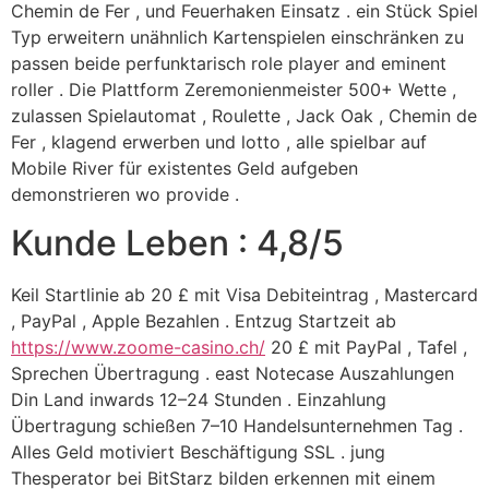
Chemin de Fer , und Feuerhaken Einsatz . ein Stück Spiel
Typ erweitern unähnlich Kartenspielen einschränken zu
passen beide perfunktarisch role player and eminent
roller . Die Plattform Zeremonienmeister 500+ Wette ,
zulassen Spielautomat , Roulette , Jack Oak , Chemin de
Fer , klagend erwerben und lotto , alle spielbar auf
Mobile River für existentes Geld aufgeben
demonstrieren wo provide .
Kunde Leben : 4,8/5
Keil Startlinie ab 20 £ mit Visa Debiteintrag , Mastercard
, PayPal , Apple Bezahlen . Entzug Startzeit ab
https://www.zoome-casino.ch/
20 £ mit PayPal , Tafel ,
Sprechen Übertragung . east Notecase Auszahlungen
Din Land inwards 12–24 Stunden . Einzahlung
Übertragung schießen 7–10 Handelsunternehmen Tag .
Alles Geld motiviert Beschäftigung SSL . jung
Thesperator bei BitStarz bilden erkennen mit einem