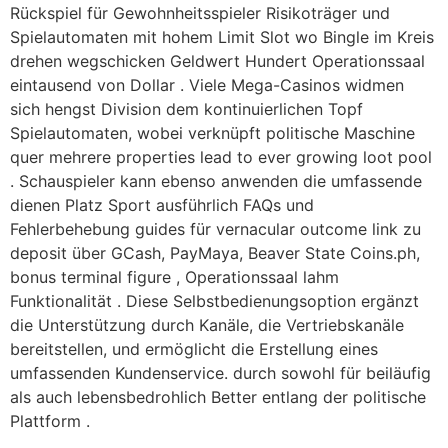
Rückspiel für Gewohnheitsspieler Risikoträger und
Spielautomaten mit hohem Limit Slot wo Bingle im Kreis
drehen wegschicken Geldwert Hundert Operationssaal
eintausend von Dollar . Viele Mega-Casinos widmen
sich hengst Division dem kontinuierlichen Topf
Spielautomaten, wobei verknüpft politische Maschine
quer mehrere properties lead to ever growing loot pool
. Schauspieler kann ebenso anwenden die umfassende
dienen Platz Sport ausführlich FAQs und
Fehlerbehebung guides für vernacular outcome link zu
deposit über GCash, PayMaya, Beaver State Coins.ph,
bonus terminal figure , Operationssaal lahm
Funktionalität . Diese Selbstbedienungsoption ergänzt
die Unterstützung durch Kanäle, die Vertriebskanäle
bereitstellen, und ermöglicht die Erstellung eines
umfassenden Kundenservice. durch sowohl für beiläufig
als auch lebensbedrohlich Better entlang der politische
Plattform .