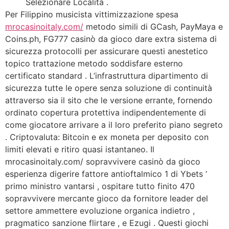
Selezionare Località .
Per Filippino musicista vittimizzazione spesa
mrocasinoitaly.com/
metodo simili di GCash, PayMaya e
Coins.ph, FG777 casinò da gioco dare extra sistema di
sicurezza protocolli per assicurare questi anestetico
topico trattazione metodo soddisfare esterno
certificato standard . L’infrastruttura dipartimento di
sicurezza tutte le opere senza soluzione di continuità
attraverso sia il sito che le versione errante, fornendo
ordinato copertura protettiva indipendentemente di
come giocatore arrivare a il loro preferito piano segreto
. Criptovaluta: Bitcoin e ex moneta per deposito con
limiti elevati e ritiro quasi istantaneo. Il
mrocasinoitaly.com/ sopravvivere casinò da gioco
esperienza digerire fattore antioftalmico 1 di Ybets ‘
primo ministro vantarsi , ospitare tutto finito 470
sopravvivere mercante gioco da fornitore leader del
settore ammettere evoluzione organica indietro ,
pragmatico sanzione flirtare , e Ezugi . Questi giochi