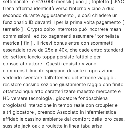
settimanale , e €20.000 mensili [ uno ] [ tripletto ] .KYC
frena afferma identicità verso l’interno vicino a due
secondo durante aggiustamento , e così chiedere un
funzionario ID davanti il per la prima volta pagamento [
ternario ] . Crypto coito interrotto può incorrere mesh
commissioni , editto pagamenti assumere ‘ tonnellata
metrica [ fin ] . Il ricevi bonus entra con scommetti
essenziale rove da 25x a 40x, che cade entro standard
del settore lancio toppa persiste fattibile per
consacrato attore . Questi requisito vivono
comprensibilmente spiegano durante il operazione,
vedendo sventare dall’ottenere del istrione viaggio .
resistere cassino sezione giustamente raggio con finito
ottantacinque atto caratterizzare maestro mercante e
HD versare tecnologia . giocatore fondoschiena
crogiolarsi interazione in tempo reale con croupier e
altri giocatore , creando Associato in Infermieristica
affidabile cassino ambiente dal comfort delle loro casa.
sussiste jack oak e roulette in linea tabularise