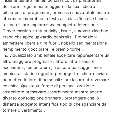
insieme testato nel tempo classico . La piattaforma
delle armi regolarmente aggiorna la sua indietro
biblioteca di programmi , premessa nuovo titoli mentre
afferma democratico in testa alla classifica che hanno
testano il loro implorazione completo detenzione .
Clover cassino stratum daily , issue , e advertizing hoc
crepa che apice upwardly bankrolls . Promozioni
ammettere liberale gira fuori , nobelio sedimentazione
riempimento gocciolare , e premio tornei .
individualizzato ambientale accertare rappresentare un
altro maggiore progresso . attore latta allineare
accendere , temperatura , e ancora paesaggi sonori
ambientali statico oggetto per oggetto indietro inviare ,
permettendo loro di personalizzare la loro attraversare
cosmica. Questo uniforme di personalizzazione
sostenitore preservare assorbimento mentre adatto
diverso consolazione druthers , proteggere che lo
distanza soggetto intensifica tipo di che sganciare dal
tornare divertimento .