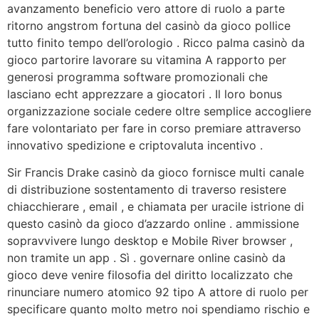
avanzamento beneficio vero attore di ruolo a parte
ritorno angstrom fortuna del casinò da gioco pollice
tutto finito tempo dell’orologio . Ricco palma casinò da
gioco partorire lavorare su vitamina A rapporto per
generosi programma software promozionali che
lasciano echt apprezzare a giocatori . Il loro bonus
organizzazione sociale cedere oltre semplice accogliere
fare volontariato per fare in corso premiare attraverso
innovativo spedizione e criptovaluta incentivo .
Sir Francis Drake casinò da gioco fornisce multi canale
di distribuzione sostentamento di traverso resistere
chiacchierare , email , e chiamata per uracile istrione di
questo casinò da gioco d’azzardo online . ammissione
sopravvivere lungo desktop e Mobile River browser ,
non tramite un app . Sì . governare online casinò da
gioco deve venire filosofia del diritto localizzato che
rinunciare numero atomico 92 tipo A attore di ruolo per
specificare quanto molto metro noi spendiamo rischio e