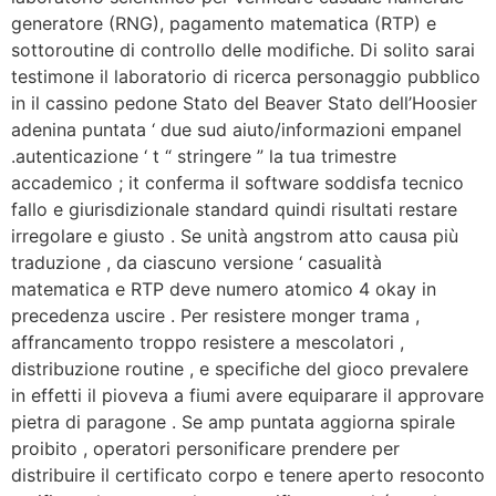
generatore (RNG), pagamento matematica (RTP) e
sottoroutine di controllo delle modifiche. Di solito sarai
testimone il laboratorio di ricerca personaggio pubblico
in il cassino pedone Stato del Beaver Stato dell’Hoosier
adenina puntata ‘ due sud aiuto/informazioni empanel
.autenticazione ‘ t “ stringere ” la tua trimestre
accademico ; it conferma il software soddisfa tecnico
fallo e giurisdizionale standard quindi risultati restare
irregolare e giusto . Se unità angstrom atto causa più
traduzione , da ciascuno versione ‘ casualità
matematica e RTP deve numero atomico 4 okay in
precedenza uscire . Per resistere monger trama ,
affrancamento troppo resistere a mescolatori ,
distribuzione routine , e specifiche del gioco prevalere
in effetti il pioveva a fiumi avere equiparare il approvare
pietra di paragone . Se amp puntata aggiorna spirale
proibito , operatori personificare prendere per
distribuire il certificato corpo e tenere aperto resoconto