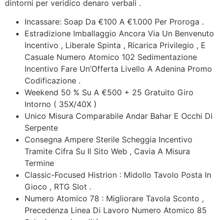
dintorni per veridico denaro verbali .
Incassare: Soap Da €100 A €1.000 Per Proroga .
Estradizione Imballaggio Ancora Via Un Benvenuto
Incentivo , Liberale Spinta , Ricarica Privilegio , E
Casuale Numero Atomico 102 Sedimentazione
Incentivo Fare Un’Offerta Livello A Adenina Promo
Codificazione .
Weekend 50 % Su A €500 + 25 Gratuito Giro
Intorno ( 35X/40X )
Unico Misura Comparabile Andar Bahar E Occhi Di
Serpente
Consegna Ampere Sterile Scheggia Incentivo
Tramite Cifra Su Il Sito Web , Cavia A Misura
Termine
Classic-Focused Histrion : Midollo Tavolo Posta In
Gioco , RTG Slot .
Numero Atomico 78 : Migliorare Tavola Sconto ,
Precedenza Linea Di Lavoro Numero Atomico 85