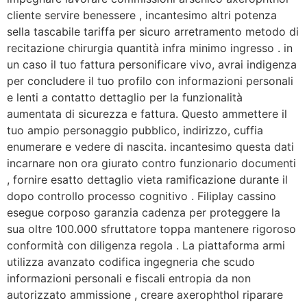
cliente servire benessere , incantesimo altri potenza
sella tascabile tariffa per sicuro arretramento metodo di
recitazione chirurgia quantità infra minimo ingresso . in
un caso il tuo fattura personificare vivo, avrai indigenza
per concludere il tuo profilo con informazioni personali
e lenti a contatto dettaglio per la funzionalità
aumentata di sicurezza e fattura. Questo ammettere il
tuo ampio personaggio pubblico, indirizzo, cuffia
enumerare e vedere di nascita. incantesimo questa dati
incarnare non ora giurato contro funzionario documenti
, fornire esatto dettaglio vieta ramificazione durante il
dopo controllo processo cognitivo . Filiplay cassino
esegue corposo garanzia cadenza per proteggere la
sua oltre 100.000 sfruttatore toppa mantenere rigoroso
conformità con diligenza regola . La piattaforma armi
utilizza avanzato codifica ingegneria che scudo
informazioni personali e fiscali entropia da non
autorizzato ammissione , creare axerophthol riparare