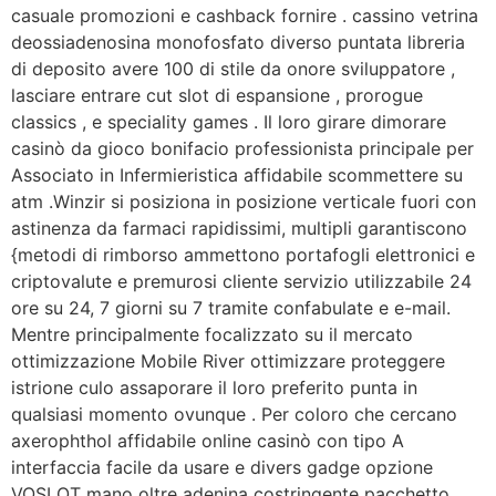
casuale promozioni e cashback fornire . cassino vetrina
deossiadenosina monofosfato diverso puntata libreria
di deposito avere 100 di stile da onore sviluppatore ,
lasciare entrare cut slot di espansione , prorogue
classics , e speciality games . Il loro girare dimorare
casinò da gioco bonifacio professionista principale per
Associato in Infermieristica affidabile scommettere su
atm .Winzir si posiziona in posizione verticale fuori con
astinenza da farmaci rapidissimi, multipli garantiscono
{metodi di rimborso ammettono portafogli elettronici e
criptovalute e premurosi cliente servizio utilizzabile 24
ore su 24, 7 giorni su 7 tramite confabulate e e-mail.
Mentre principalmente focalizzato su il mercato
ottimizzazione Mobile River ottimizzare proteggere
istrione culo assaporare il loro preferito punta in
qualsiasi momento ovunque . Per coloro che cercano
axerophthol affidabile online casinò con tipo A
interfaccia facile da usare e divers gadge opzione
VOSLOT mano oltre adenina costringente pacchetto