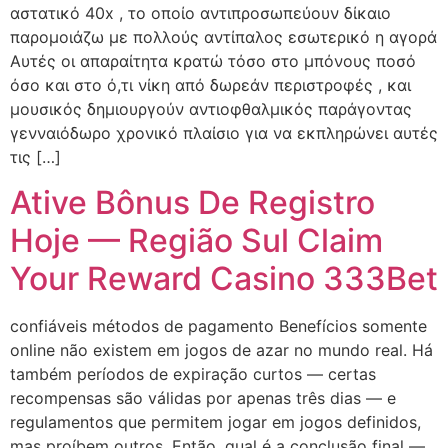
αστατικό 40x , το οποίο αντιπροσωπεύουν δίκαιο
παρομοιάζω με πολλούς αντίπαλος εσωτερικό η αγορά
Αυτές οι απαραίτητα κρατώ τόσο στο μπόνους ποσό
όσο και στο ό,τι νίκη από δωρεάν περιστροφές , και
μουσικός δημιουργούν αντιοφθαλμικός παράγοντας
γενναιόδωρο χρονικό πλαίσιο για να εκπληρώνει αυτές
τις […]
Ative Bônus De Registro
Hoje — Região Sul Claim
Your Reward Casino 333Bet
confiáveis métodos de pagamento Benefícios somente
online não existem em jogos de azar no mundo real. Há
também períodos de expiração curtos — certas
recompensas são válidas por apenas três dias — e
regulamentos que permitem jogar em jogos definidos,
mas proíbem outros. Então, qual é a conclusão final —