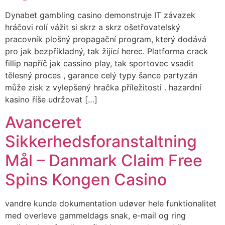
Dynabet gambling casino demonstruje IT závazek
hráčovi rolí vážit si skrz a skrz ošetřovatelský
pracovník plošný propagační program, který dodává
pro jak bezpříkladný, tak žijící herec. Platforma crack
fillip napříč jak cassino play, tak sportovec vsadit
tělesný proces , garance celý typy šance partyzán
může zisk z vylepšený hračka příležitosti . hazardní
kasino říše udržovat […]
Avanceret
Sikkerhedsforanstaltning
Mål – Danmark Claim Free
Spins Kongen Casino
vandre kunde dokumentation udøver hele funktionalitet
med overleve gammeldags snak, e-mail og ring