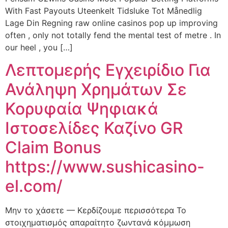
With Fast Payouts Uteenkelt Tidsluke Tot Månedlig
Lage Din Regning raw online casinos pop up improving
often , only not totally fend the mental test of metre . In
our heel , you […]
Λεπτομερής Εγχειρίδιο Για
Ανάληψη Χρημάτων Σε
Κορυφαία Ψηφιακά
Ιστοσελίδες Καζίνο GR
Claim Bonus
https://www.sushicasino-
el.com/
Μην το χάσετε — Κερδίζουμε περισσότερα Το
στοιχηματισμός απαραίτητο ζωντανά κόμμωση