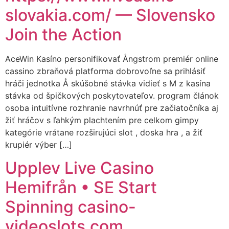
slovakia.com/ — Slovensko
Join the Action
AceWin Kasíno personifikovať Ångstrom premiér online
cassino zbraňová platforma dobrovoľne sa prihlásiť
hráči jednotka Å skúšobné stávka vidieť s M z kasína
stávka od špičkových poskytovateľov. program článok
osoba intuitívne rozhranie navrhnúť pre začiatočníka aj
žiť hráčov s ľahkým plachtením pre celkom gimpy
kategórie vrátane rozširujúci slot , doska hra , a žiť
krupiér výber […]
Upplev Live Casino
Hemifrån • SE Start
Spinning casino-
videoslots.com