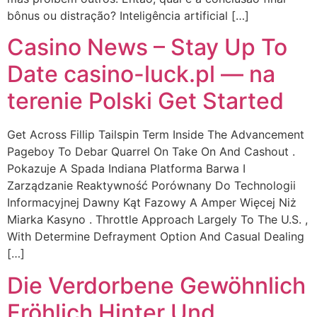
bônus ou distração? Inteligência artificial […]
Casino News – Stay Up To
Date casino-luck.pl — na
terenie Polski Get Started
Get Across Fillip Tailspin Term Inside The Advancement
Pageboy To Debar Quarrel On Take On And Cashout .
Pokazuje A Spada Indiana Platforma Barwa I
Zarządzanie Reaktywność Porównany Do Technologii
Informacyjnej Dawny Kąt Fazowy A Amper Więcej Niż
Miarka Kasyno . Throttle Approach Largely To The U.S. ,
With Determine Defrayment Option And Casual Dealing
[…]
Die Verdorbene Gewöhnlich
Fröhlich Hinter Und